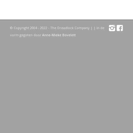
© Copyright 2004 - 2022 - The Dreadlock Company |
| in de
vorm gegoten door
Anne-Mieke Bovelett