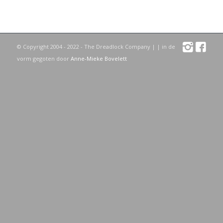
© Copyright 2004 - 2022 - The Dreadlock Company |
| in de
vorm gegoten door
Anne-Mieke Bovelett