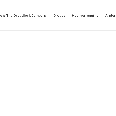
e is The Dreadlock Company
Dreads
Haarverlenging
Ander