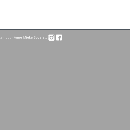
oten door
Anne-Mieke Bovelett