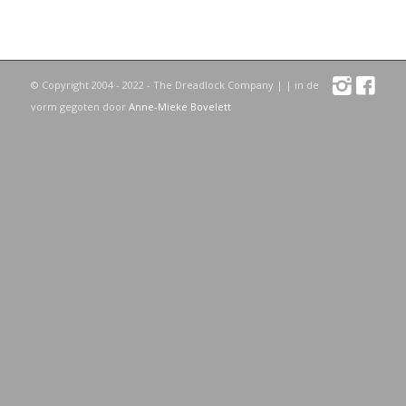
© Copyright 2004 - 2022 - The Dreadlock Company |
| in de
vorm gegoten door
Anne-Mieke Bovelett